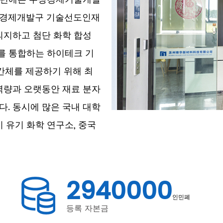
우장경제개발구 기술선도인재
 의지하고 첨단 화학 합성
매를 통합하는 하이테크 기
중간체를 제공하기 위해 최
역량과 오랫동안 재료 분자
. 동시에 많은 국내 대학
 유기 화학 연구소, 중국
)과 접촉 및 협력을 구축했
은 물론 생산 기술 및 공정
습니다.
3000000
라는 경영 철학을 고수합니
인민폐
등록 자본금
통해 과학, 산업, 무역이