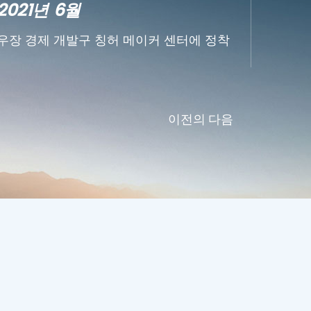
2021년 7월
202
산시성 웨이난시 푸핑현에 생산 기지 준비
창립자
를 수
이전의
다음