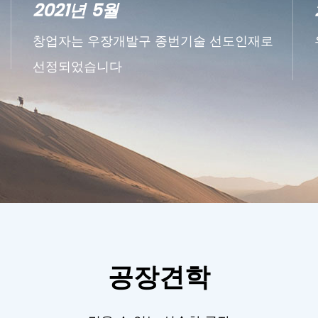
2021년 6월
우장 경제 개발구 칭허 메이커 센터에 정착
공장견학