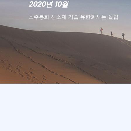
2021년 5월
립
창업자는 우장개발구 종번기술 선도인재로
선정되었습니다